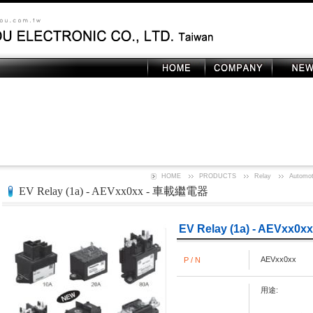
HOME
PRODUCTS
Relay
Automot
EV Relay (1a) - AEVxx0xx - 車載繼電器
EV Relay (1a) - AEVxx
AEVxx0xx
P / N
用途: