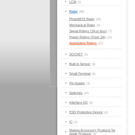
LCM
(2)
Relay
(80)
PhotoMOS Relay
(30)
Mechanical Relay
(4)
Signal Relays (2A or less)
(7)
Power Relays (Over 2A)
(12)
Automotive Relays
(27)
SOCKET
(3)
Built-in Sensor
(8)
Small Terminal
(4)
Pin header
(4)
Switches
(41)
Interface I/O
(9)
ESD Protective Device
(3)
IC
(2)
Maipou Accessory Products for
Apple Products
(5)