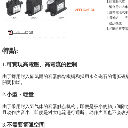
1.純電動汽車
2.混合電力汽車
APPLICATION
3.燃料電池汽車
4.電池組——
5.建設機械
6.相關的直流
EV RELAY.pdf
特點:
1.
可實現高電壓、高電流的控制
由于採用封入氫氣體的容器觸點機構和採用永久磁石的電弧磁氣運
開閉切斷。
2.
小型・輕量
由于采用封入氢气体的容器触点机构，即便是极小的触点间隙
且动作声音小，即便是对大电流进行通断，动作声音也不会改
3.
不需要電弧空間