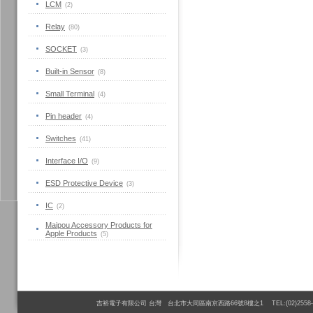
LCM
(2)
Relay
(80)
SOCKET
(3)
Built-in Sensor
(8)
Small Terminal
(4)
Pin header
(4)
Switches
(41)
Interface I/O
(9)
ESD Protective Device
(3)
IC
(2)
Maipou Accessory Products for
Apple Products
(5)
吉裕電子有限公司 台灣 台北市大同區南京西路66號8樓之1 TEL:(02)2558-6110 FAX:(