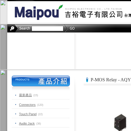
P-MOS Relay - AQ
最新產品
(15)
Connectors
(120)
Touch Panel
(22)
Audio Jack
(36)