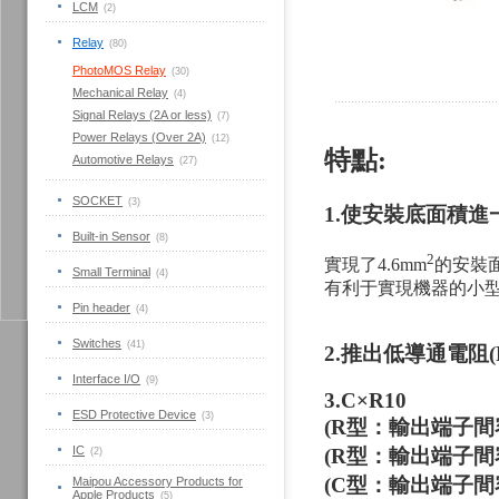
LCM
(2)
Relay
(80)
PhotoMOS Relay
(30)
Mechanical Relay
(4)
Signal Relays (2A or less)
(7)
Power Relays (Over 2A)
(12)
特點:
Automotive Relays
(27)
SOCKET
(3)
1.
使安裝底面積進一
Built-in Sensor
(8)
2
實現了4.6mm
的安裝面
Small Terminal
(4)
有利于實現機器的小
Pin header
(4)
Switches
(41)
2.
推出低導通電阻(
Interface I/O
(9)
3.
C×R10
ESD Protective Device
(3)
(R型：輸出端子間容量：
IC
(R型：輸出端子間容量：
(2)
(C型：輸出端子間容量：
Maipou Accessory Products for
Apple Products
(5)