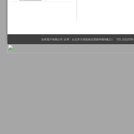
吉裕電子有限公司 台灣 台北市大同區南京西路66號8樓之1 TEL:(02)2558-6110 FAX:(